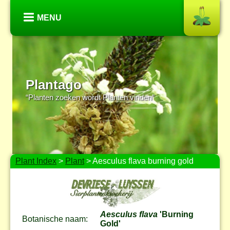
MENU
Plantago
“Planten zoeken wordt Planten vinden”
Plant Index
>
Plant
> Aesculus flava burning gold
Aesculus flava
'Burning
Botanische naam:
Gold'