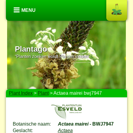
MENU
Plantago
“Planten zoeken wordt Planten vinden”
Plant Index
>
Plant
> Actaea mairei bwj7947
Botanische naam:
Actaea mairei
- BWJ7947
Geslacht:
Actaea