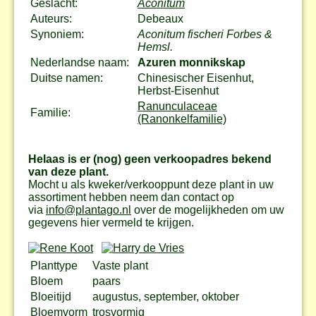
Geslacht:
Aconitum
Auteurs:
Debeaux
Synoniem:
Aconitum fischeri Forbes &
Hemsl.
Nederlandse naam:
Azuren monnikskap
Duitse namen:
Chinesischer Eisenhut,
Herbst-Eisenhut
Ranunculaceae
Familie:
(Ranonkelfamilie)
Helaas is er (nog) geen verkoopadres bekend
van deze plant.
Mocht u als kweker/verkooppunt deze plant in uw
assortiment hebben neem dan contact op
via
info@plantago.nl
over de mogelijkheden om uw
gegevens hier vermeld te krijgen.
Planttype
Vaste plant
Bloem
paars
Bloeitijd
augustus, september, oktober
Bloemvorm
trosvormig