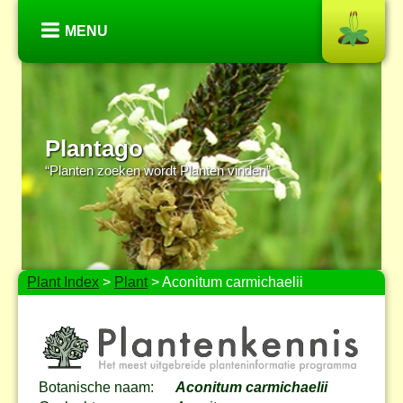
MENU
Plantago
“Planten zoeken wordt Planten vinden”
Plant Index
>
Plant
> Aconitum carmichaelii
Botanische naam:
Aconitum carmichaelii