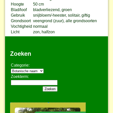
Hoogte
50 cm
Blad/loof
bladverliezend, groen
Gebruik
snijbloem/-heester, solitair, giftig
Grondsoort
veengrond (zuur), alle grondsoorten
Vochtigheid
normaal
Licht
zon, halfzon
Zoeken
Categorie:
Zoekterm: