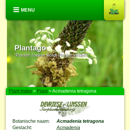
MENU
Plantago
“Planten zoeken wordt Planten vinden”
Plant Index
>
Plant
> Acmadenia tetragona
Botanische naam:
Acmadenia tetragona
Geslacht:
Acmadenia