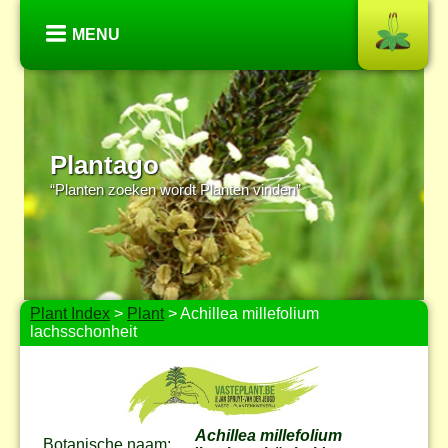
MENU
Plantago
“Planten zoeken wordt Planten vinden”
Plant Index
>
Plant
> Achillea millefolium
lachsschonheit
Achillea millefolium
Botanische naam: