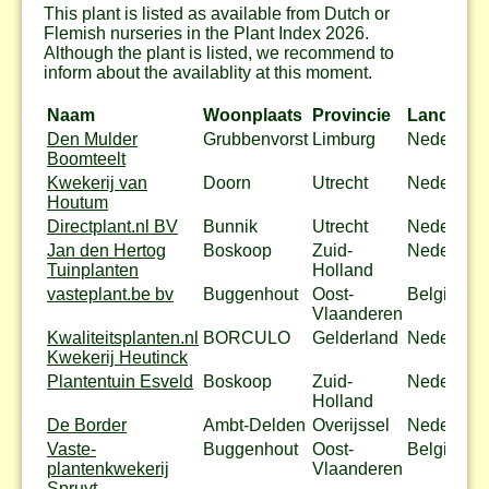
This plant is listed as available from Dutch or
Flemish nurseries in the Plant Index 2026.
Although the plant is listed, we recommend to
inform about the availablity at this moment.
Naam
Woonplaats
Provincie
Land
Den Mulder
Grubbenvorst
Limburg
Nederland
Boomteelt
Kwekerij van
Doorn
Utrecht
Nederland
Houtum
Directplant.nl BV
Bunnik
Utrecht
Nederland
Jan den Hertog
Boskoop
Zuid-
Nederland
Tuinplanten
Holland
vasteplant.be bv
Buggenhout
Oost-
België
Vlaanderen
Kwaliteitsplanten.nl
BORCULO
Gelderland
Nederland
Kwekerij Heutinck
Plantentuin Esveld
Boskoop
Zuid-
Nederland
Holland
De Border
Ambt-Delden
Overijssel
Nederland
Vaste-
Buggenhout
Oost-
België
plantenkwekerij
Vlaanderen
Spruyt