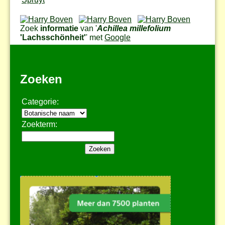
Zoek
informatie
van '
Achillea millefolium
'Lachsschönheit'
' met
Google
Zoeken
Categorie:
Zoekterm: