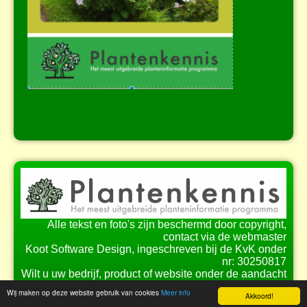
Alle tekst en foto's zijn beschermd door copyright,
contact via de webmaster
Koot Software Design, ingeschreven bij de KvK onder
nr: 30250817
Wilt u uw bedrijf, product of website onder de aandacht
brengen bij onze bezoekers?
Wij maken op deze website gebruik van cookies
Meer info
Akkoord!
Bekijk de
mogelijkheden
voor samenwerking.