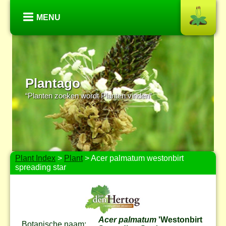
MENU
Plantago
“Planten zoeken wordt Planten vinden”
Plant Index
>
Plant
> Acer palmatum westonbirt
spreading star
Acer palmatum
'Westonbirt
Botanische naam: