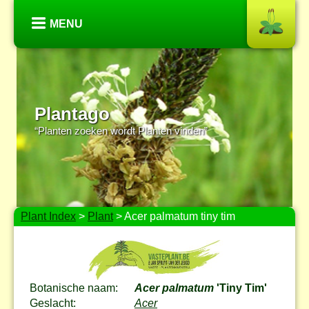
MENU
Plantago
“Planten zoeken wordt Planten vinden”
Plant Index
>
Plant
> Acer palmatum tiny tim
Botanische naam:
Acer palmatum
'Tiny Tim'
Geslacht:
Acer