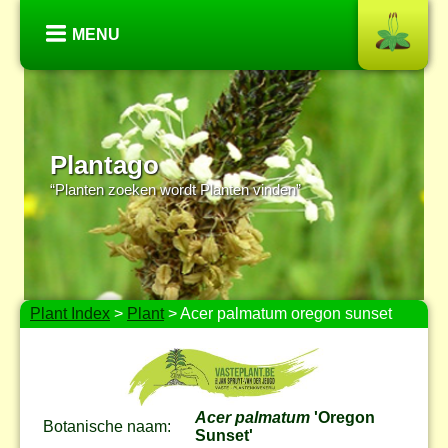
MENU
Plantago
“Planten zoeken wordt Planten vinden”
Plant Index
>
Plant
> Acer palmatum oregon sunset
Acer palmatum
'Oregon
Botanische naam:
Sunset'