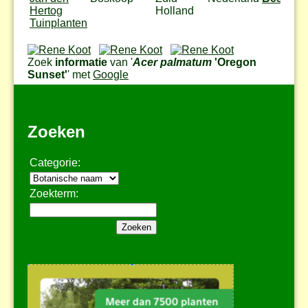
Hertog
Holland
Tuinplanten
Zoek
informatie
van '
Acer palmatum
'Oregon
Sunset'
' met
Google
Zoeken
Categorie:
Zoekterm: