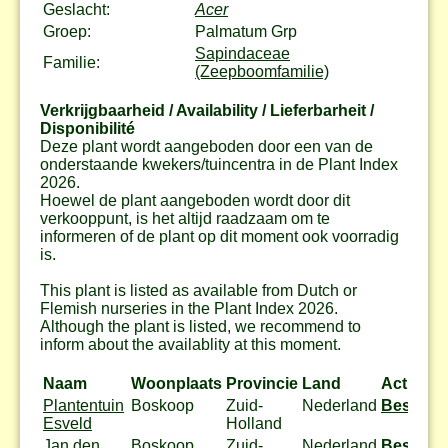
Geslacht:
Acer
Groep:
Palmatum Grp
Sapindaceae
Familie:
(Zeepboomfamilie)
Verkrijgbaarheid / Availability / Lieferbarheit /
Disponibilité
Deze plant wordt aangeboden door een van de
onderstaande kwekers/tuincentra in de Plant Index
2026.
Hoewel de plant aangeboden wordt door dit
verkooppunt, is het altijd raadzaam om te
informeren of de plant op dit moment ook voorradig
is.
This plant is listed as available from Dutch or
Flemish nurseries in the Plant Index 2026.
Although the plant is listed, we recommend to
inform about the availablity at this moment.
Naam
Woonplaats
Provincie
Land
Actie
Plantentuin
Boskoop
Zuid-
Nederland
Bestel
Esveld
Holland
Jan den
Boskoop
Zuid-
Nederland
Bestel