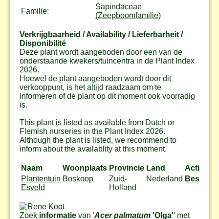
Sapindaceae
Familie:
(Zeepboomfamilie)
Verkrijgbaarheid / Availability / Lieferbarheit /
Disponibilité
Deze plant wordt aangeboden door een van de
onderstaande kwekers/tuincentra in de Plant Index
2026.
Hoewel de plant aangeboden wordt door dit
verkooppunt, is het altijd raadzaam om te
informeren of de plant op dit moment ook voorradig
is.
This plant is listed as available from Dutch or
Flemish nurseries in the Plant Index 2026.
Although the plant is listed, we recommend to
inform about the availablity at this moment.
Naam
Woonplaats
Provincie
Land
Actie
Plantentuin
Boskoop
Zuid-
Nederland
Bestel
Esveld
Holland
Zoek
informatie
van '
Acer palmatum
'Olga'
' met