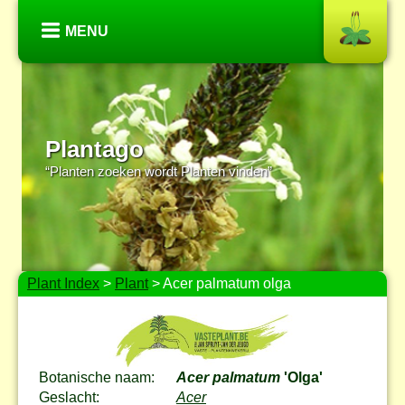
MENU
Plantago
“Planten zoeken wordt Planten vinden”
Plant Index
>
Plant
> Acer palmatum olga
Botanische naam:
Acer palmatum
'Olga'
Geslacht:
Acer