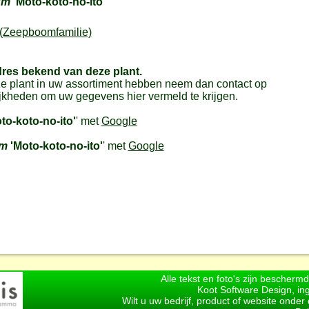
um
'Moto-koto-no-ito'
(Zeepboomfamilie)
dres bekend van deze plant.
e plant in uw assortiment hebben neem dan contact op
jkheden om uw gegevens hier vermeld te krijgen.
to-koto-no-ito'
' met
Google
um
'Moto-koto-no-ito'
' met
Google
Alle tekst en foto's zijn bescherm
Koot Software Design, in
Wilt u uw bedrijf, product of website onde