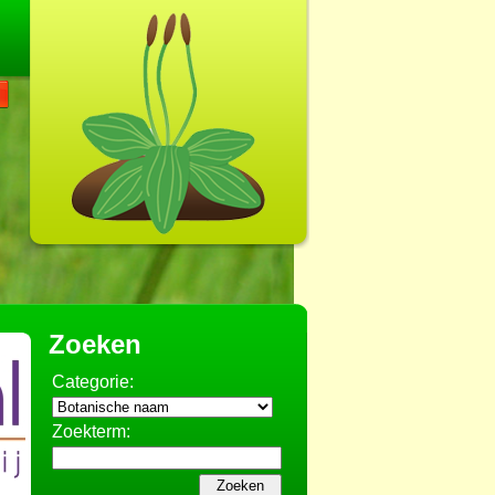
Zoeken
Categorie:
Zoekterm: