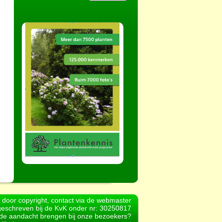
d door copyright, contact via de webmaster
geschreven bij de KvK onder nr: 30250817
r de aandacht brengen bij onze bezoekers?