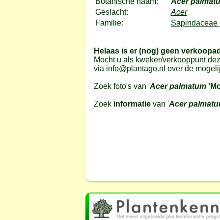
Botanische naam:
Acer palmat
Geslacht:
Acer
Familie:
Sapindaceae 
Helaas is er (nog) geen verkoopa
Mocht u als kweker/verkooppunt dez
via
info@plantago.nl
over de mogeli
Zoek foto's van '
Acer palmatum
'Mo
Zoek
informatie
van '
Acer palmat