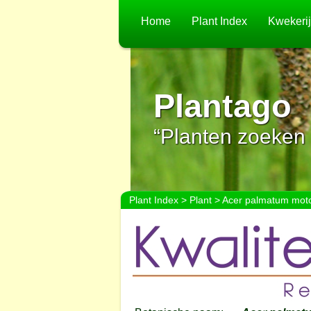
Home
Plant Index
Kwekeri
Plantago
“Planten zoeken 
Plant Index
>
Plant
> Acer palmatum moto