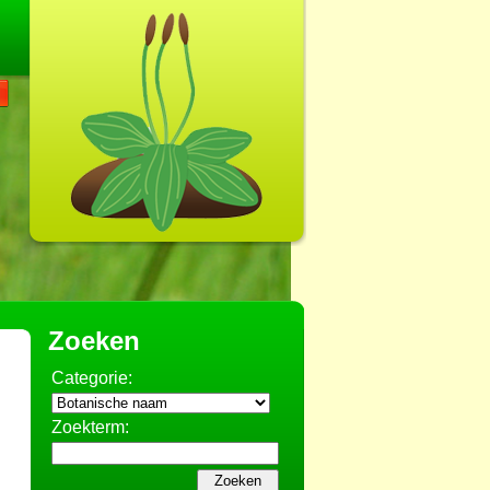
Zoeken
Categorie:
Zoekterm: