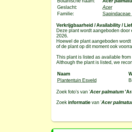
Botanische naam:
Acer palmat
Geslacht:
Acer
Familie:
Sapindaceae 
Verkrijgbaarheid / Availability / Lie
Deze plant wordt aangeboden door e
2026.
Hoewel de plant aangeboden wordt do
of de plant op dit moment ook voorrad
This plant is listed as available fro
Although the plant is listed, we reco
Naam
W
Plantentuin Esveld
B
Zoek foto's van '
Acer palmatum
'Ar
Zoek
informatie
van '
Acer palmat