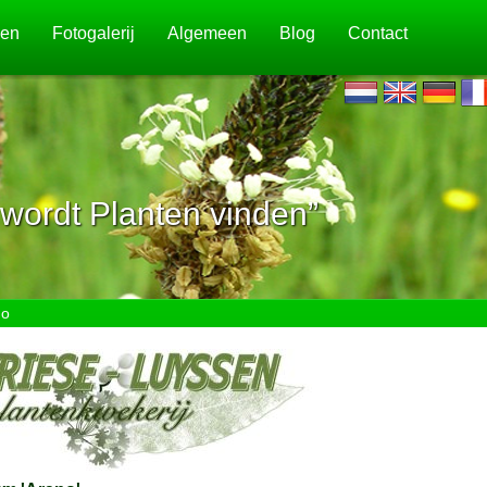
jen
Fotogalerij
Algemeen
Blog
Contact
wordt Planten vinden”
no