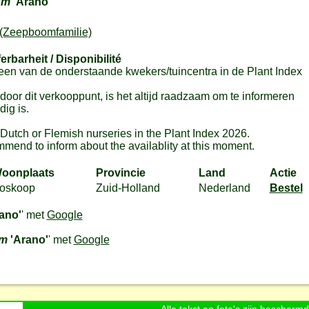
um
'Arano'
(Zeepboomfamilie)
ferbarheit / Disponibilité
en van de onderstaande kwekers/tuincentra in de Plant Index
or dit verkooppunt, is het altijd raadzaam om te informeren
ig is.
m Dutch or Flemish nurseries in the Plant Index 2026.
mmend to inform about the availablity at this moment.
oonplaats
Provincie
Land
Actie
oskoop
Zuid-Holland
Nederland
Bestel
ano'
' met
Google
um
'Arano'
' met
Google