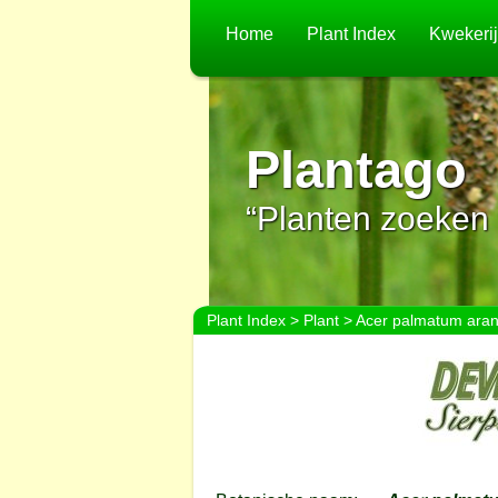
Home
Plant Index
Kwekeri
Plantago
“Planten zoeken 
Plant Index
>
Plant
> Acer palmatum ara