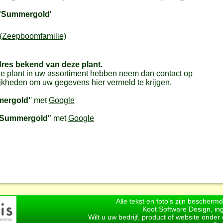
'Summergold'
(Zeepboomfamilie)
dres bekend van deze plant.
e plant in uw assortiment hebben neem dan contact op
jkheden om uw gegevens hier vermeld te krijgen.
ergold'
' met
Google
Summergold'
' met
Google
Alle tekst en foto's zijn bescherm
Koot Software Design, in
Wilt u uw bedrijf, product of website onde