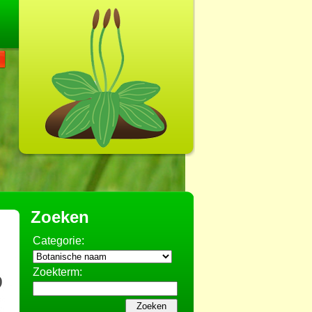
Zoeken
Categorie:
Zoekterm: