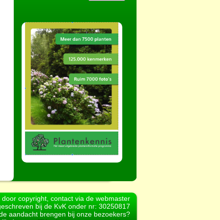
d door copyright, contact via de webmaster
geschreven bij de KvK onder nr: 30250817
r de aandacht brengen bij onze bezoekers?