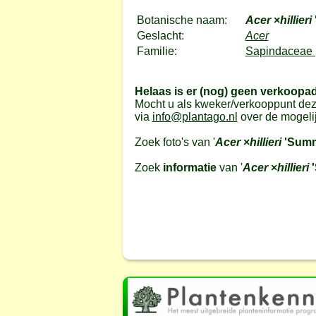
Botanische naam:
Acer
×
hillieri
Geslacht:
Acer
Familie:
Sapindaceae 
Helaas is er (nog) geen verkoopa
Mocht u als kweker/verkooppunt dez
via
info@plantago.nl
over de mogeli
Zoek foto's van '
Acer
×
hillieri
'Summ
Zoek
informatie
van '
Acer
×
hillieri
'