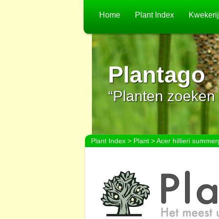
Home
Plant Index
Kwekeri
Plantago
“Planten zoeken 
Plant Index
>
Plant
> Acer hillieri summer