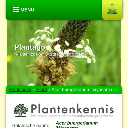
MENU
Plantago
“Planten zoeken wordt Planten vinden”
Plant Index
>
Plant
> Acer buergerianum miyasama
Acer buergerianum
Botanische naam: