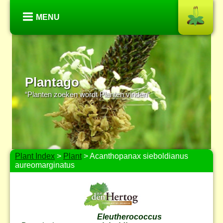
MENU
Plantago
“Planten zoeken wordt Planten vinden”
Plant Index
>
Plant
> Acanthopanax sieboldianus
aureomarginatus
Eleutherococcus