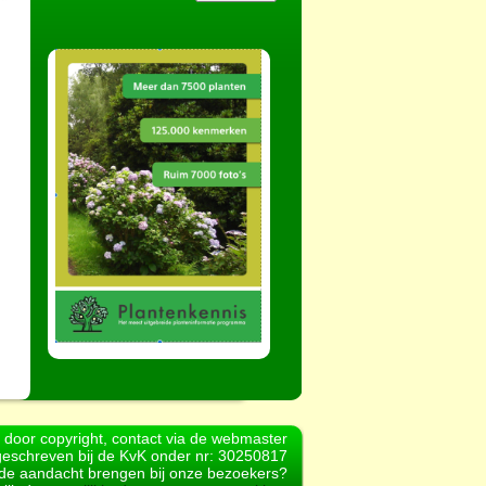
d door copyright, contact via de webmaster
geschreven bij de KvK onder nr: 30250817
r de aandacht brengen bij onze bezoekers?