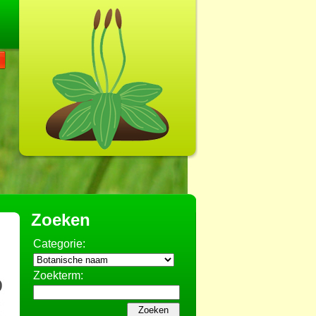
Zoeken
Categorie:
Zoekterm: