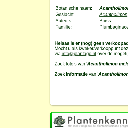
Botanische naam:
Acantholimo
Geslacht:
Acantholimon
Auteurs:
Boiss.
Familie:
Plumbaginacea
Helaas is er (nog) geen verkoopa
Mocht u als kweker/verkooppunt dez
via
info@plantago.nl
over de mogeli
Zoek foto's van '
Acantholimon mel
Zoek
informatie
van '
Acantholimo