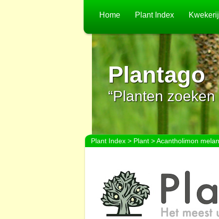
Home
Plant Index
Kwekeri
Plantago
“Planten zoeken 
Plant Index
>
Plant
> Acantholimon mela