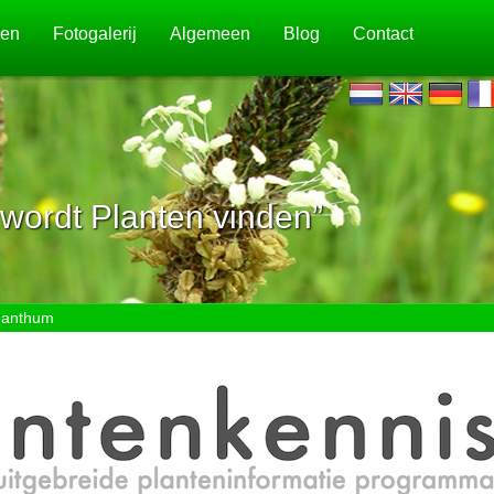
jen
Fotogalerij
Algemeen
Blog
Contact
wordt Planten vinden”
nanthum