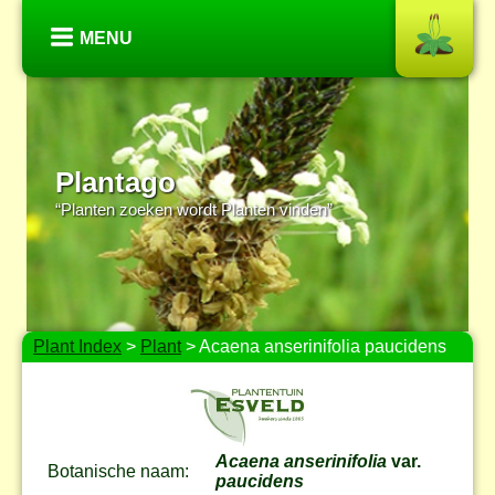
MENU
Plantago
“Planten zoeken wordt Planten vinden”
Plant Index
>
Plant
> Acaena anserinifolia paucidens
Acaena anserinifolia
var.
Botanische naam:
paucidens