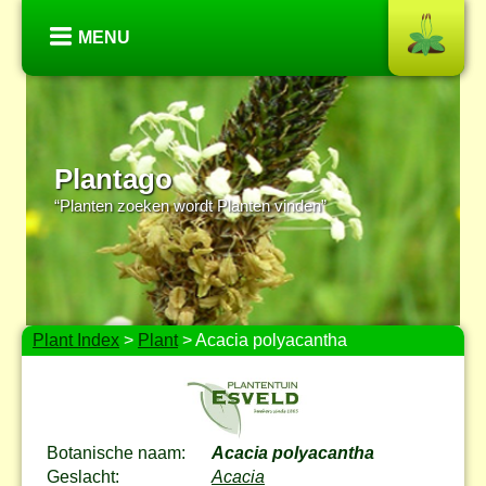
MENU
Plantago
“Planten zoeken wordt Planten vinden”
Plant Index
>
Plant
> Acacia polyacantha
Botanische naam:
Acacia polyacantha
Geslacht:
Acacia