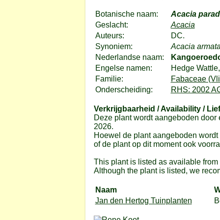
Botanische naam:
Acacia para
Geslacht:
Acacia
Auteurs:
DC.
Synoniem:
Acacia armat
Nederlandse naam:
Kangoeroed
Engelse namen:
Hedge Wattle
Familie:
Fabaceae (Vli
Onderscheiding:
RHS: 2002 A
Verkrijgbaarheid / Availability / Lie
Deze plant wordt aangeboden door e
2026.
Hoewel de plant aangeboden wordt do
of de plant op dit moment ook voorrad
This plant is listed as available fro
Although the plant is listed, we reco
Naam
W
Jan den Hertog Tuinplanten
B