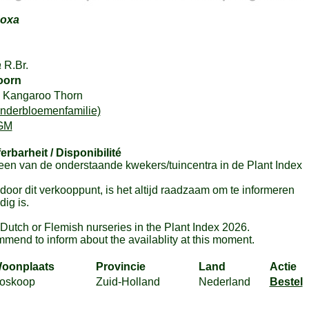
doxa
a
R.Br.
oorn
, Kangaroo Thorn
nderbloemenfamilie)
GM
ferbarheit / Disponibilité
en van de onderstaande kwekers/tuincentra in de Plant Index
or dit verkooppunt, is het altijd raadzaam om te informeren
ig is.
m Dutch or Flemish nurseries in the Plant Index 2026.
mmend to inform about the availablity at this moment.
oonplaats
Provincie
Land
Actie
oskoop
Zuid-Holland
Nederland
Bestel