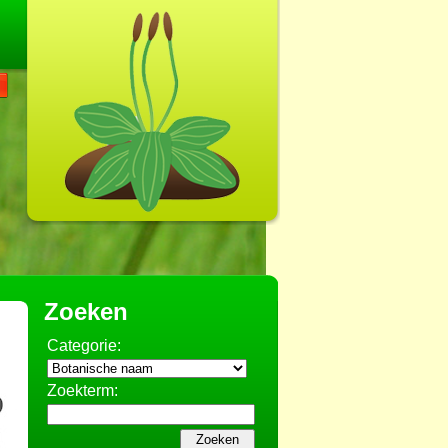
Zoeken
Categorie:
Zoekterm: