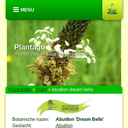
MENU
Plantago
“Planten zoeken wordt Planten vinden”
Plant Index
>
Plant
> Abutilon dream bells
Botanische naam:
Abutilon
'Dream Bells'
Geslacht:
Abutilon