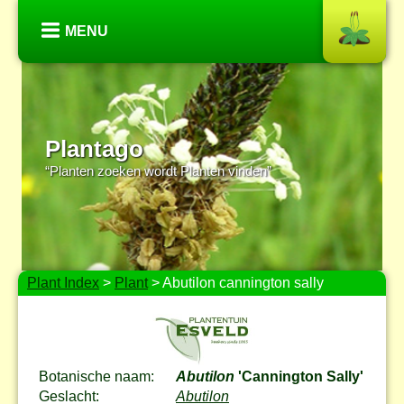
MENU
Plantago
“Planten zoeken wordt Planten vinden”
Plant Index
>
Plant
> Abutilon cannington sally
Botanische naam:
Abutilon
'Cannington Sally'
Geslacht:
Abutilon