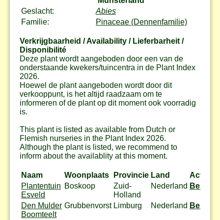
'Münsterland'
Geslacht:
Abies
Familie:
Pinaceae (Dennenfamilie)
Verkrijgbaarheid / Availability / Lieferbarheit /
Disponibilité
Deze plant wordt aangeboden door een van de
onderstaande kwekers/tuincentra in de Plant Index
2026.
Hoewel de plant aangeboden wordt door dit
verkooppunt, is het altijd raadzaam om te
informeren of de plant op dit moment ook voorradig
is.
This plant is listed as available from Dutch or
Flemish nurseries in the Plant Index 2026.
Although the plant is listed, we recommend to
inform about the availablity at this moment.
Naam
Woonplaats
Provincie
Land
Actie
Plantentuin
Boskoop
Zuid-
Nederland
Bestel
Esveld
Holland
Den Mulder
Grubbenvorst
Limburg
Nederland
Bestel
Boomteelt