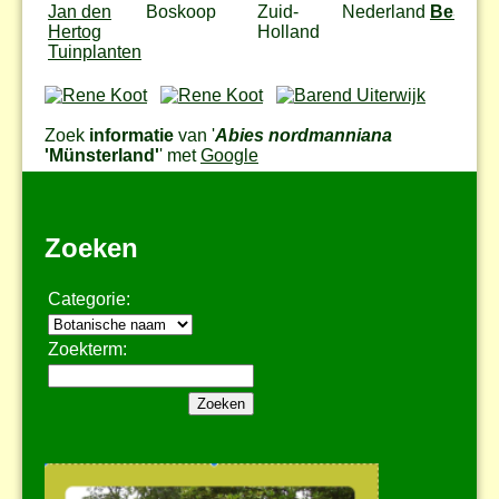
Jan den
Boskoop
Zuid-
Nederland
Bestel
Hertog
Holland
Tuinplanten
Zoek
informatie
van '
Abies nordmanniana
'Münsterland'
' met
Google
Zoeken
Categorie:
Zoekterm: