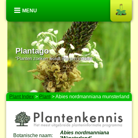
MENU
Plantago
“Planten zoeken wordt Planten vinden”
Plant Index
>
Plant
> Abies nordmanniana munsterland
Abies nordmanniana
Botanische naam: