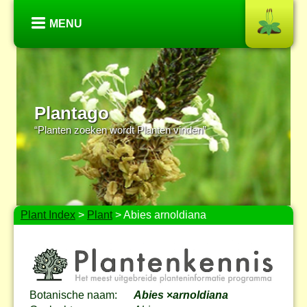
MENU
Plantago
“Planten zoeken wordt Planten vinden”
Plant Index
>
Plant
> Abies arnoldiana
Botanische naam:
Abies
×
arnoldiana