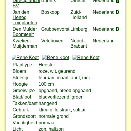
Directplant.nl
Bunnik
Utrecht
Nederland
Bestel
BV
Jan den
Boskoop
Zuid-
Nederland
Bestel
Hertog
Holland
Tuinplanten
Den Mulder
Grubbenvorst
Limburg
Nederland
Bestel
Boomteelt
Kwekerij
Veldhoven
Noord-
Nederland
Muijderman
Brabant
Planttype
Heester
Bloem
roze, wit, geurend
Bloeitijd
februari, maart, april, mei
Hoogte
100 cm
Groeiwijze
opgaand, breed opgaand
Blad/loof
bladverliezend, groen
Takken/bast
hangend
Gebruik
klim- of leistruik, solitair
Grondsoort
normale grond
Vochtigheid
normaal
Licht
zon, halfzon