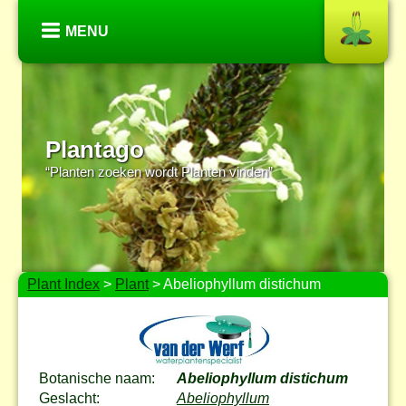
MENU
Plantago
“Planten zoeken wordt Planten vinden”
Plant Index
>
Plant
> Abeliophyllum distichum
Botanische naam:
Abeliophyllum distichum
Geslacht:
Abeliophyllum