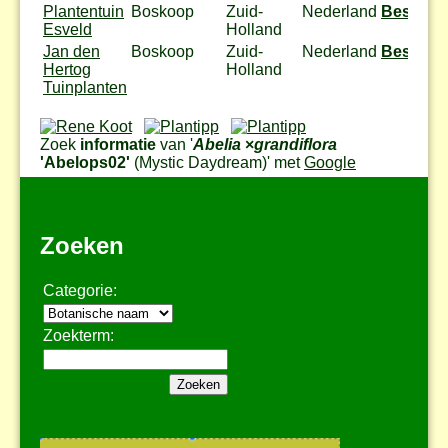
Plantentuin
Boskoop
Zuid-
Nederland
Bestel
Esveld
Holland
Jan den
Boskoop
Zuid-
Nederland
Bestel
Hertog
Holland
Tuinplanten
Zoek
informatie
van '
Abelia
×
grandiflora
'Abelops02'
(Mystic Daydream)
' met
Google
Zoeken
Categorie:
Zoekterm: