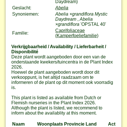
Daydream)
Geslacht:
Abelia
Synoniemen:
Abelia ×grandiflora Mystic
Daydream
,
Abelia
×grandiflora
'OPSTAL 40'
Caprifoliaceae
Familie:
(Kamperfoeliefamilie)
Verkrijgbaarheid / Availability / Lieferbarheit /
Disponibilité
Deze plant wordt aangeboden door een van de
onderstaande kwekers/tuincentra in de Plant Index
2026.
Hoewel de plant aangeboden wordt door dit
verkooppunt, is het altijd raadzaam om te
informeren of de plant op dit moment ook voorradig
is.
This plant is listed as available from Dutch or
Flemish nurseries in the Plant Index 2026.
Although the plant is listed, we recommend to
inform about the availablity at this moment.
Naam
Woonplaats
Provincie
Land
Actie