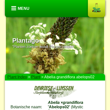
MENU
Plantago
“Planten zoeken wordt Planten vinden”
Plant Index
>
Plant
> Abelia grandiflora abelops02
Abelia
×
grandiflora
Botanische naam:
'Abelops02'
(Mystic