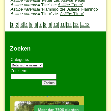
Astilbe
×
arendsii
'Feuer' zie:
Astilbe
'Feuer'
Astilbe
×
arendsii
'Fire' zie:
Astilbe
'Feuer'
Astilbe
×
arendsii
'Flamingo' zie:
Astilbe
'Flamingo'
Astilbe
×
arendsii
'Fleur' zie:
Astilbe
'Fleur'
1
2
3
4
5
6
7
8
9
10
11
12
13
... 13
Zoeken
Categorie:
Zoekterm: