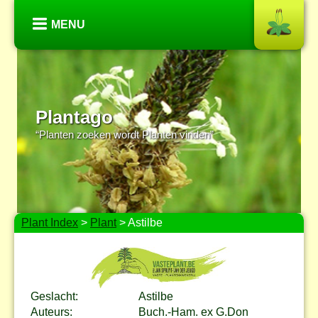
MENU
Plantago
“Planten zoeken wordt Planten vinden”
Plant Index
>
Plant
> Astilbe
Geslacht:
Astilbe
Auteurs:
Buch.-Ham. ex G.Don