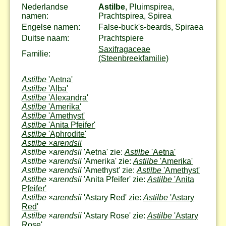
Nederlandse
Astilbe
, Pluimspirea,
namen:
Prachtspirea, Spirea
Engelse namen:
False-buck's-beards, Spiraea
Duitse naam:
Prachtspiere
Saxifragaceae
Familie:
(Steenbreekfamilie)
Astilbe
'Aetna'
Astilbe
'Alba'
Astilbe
'Alexandra'
Astilbe
'Amerika'
Astilbe
'Amethyst'
Astilbe
'Anita Pfeifer'
Astilbe
'Aphrodite'
Astilbe
×
arendsii
Astilbe
×
arendsii
'Aetna' zie:
Astilbe
'Aetna'
Astilbe
×
arendsii
'Amerika' zie:
Astilbe
'Amerika'
Astilbe
×
arendsii
'Amethyst' zie:
Astilbe
'Amethyst'
Astilbe
×
arendsii
'Anita Pfeifer' zie:
Astilbe
'Anita
Pfeifer'
Astilbe
×
arendsii
'Astary Red' zie:
Astilbe
'Astary
Red'
Astilbe
×
arendsii
'Astary Rose' zie:
Astilbe
'Astary
Rose'