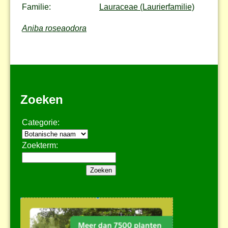
Familie:
Lauraceae (Laurierfamilie)
Aniba roseaodora
Zoeken
Categorie:
Zoekterm: