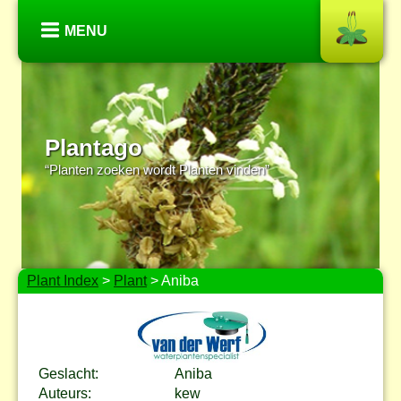
MENU
Plantago
“Planten zoeken wordt Planten vinden”
Plant Index
>
Plant
> Aniba
Geslacht:
Aniba
Auteurs:
kew