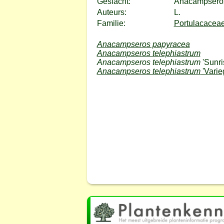
Geslacht:
Anacampsero
Auteurs:
L.
Familie:
Portulacaceae
Anacampseros papyracea
Anacampseros telephiastrum
Anacampseros telephiastrum
'Sunri
Anacampseros telephiastrum
'Varie