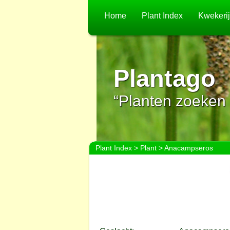
Home
Plant Index
Kwekeri
Plantago
“Planten zoeken 
Plant Index
>
Plant
> Anacampseros