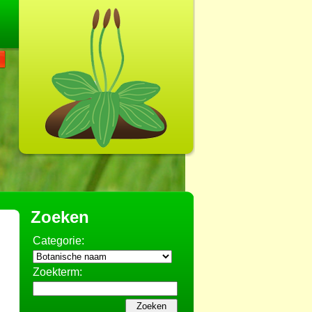
Zoeken
Categorie:
Zoekterm: