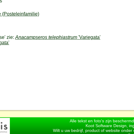
s
 (Posteleinfamilie)
se' zie:
Anacampseros telephiastrum
'Variegata'
gata'
Alle tekst en foto's zijn bescherm
Koot Software Design, in
Wilt u uw bedrijf, product of website onde