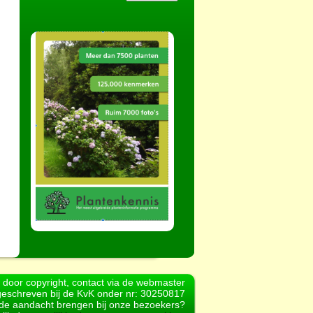
d door copyright, contact via de webmaster
geschreven bij de KvK onder nr: 30250817
r de aandacht brengen bij onze bezoekers?