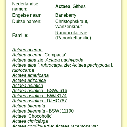
Nederlandse
Actaea
, Gifbes
namen:
Engelse naam:
Baneberry
Duitse namen:
Christophskraut,
Wanzenkraut
Ranunculaceae
Familie:
(Ranonkelfamilie)
Actaea acerina
Actaea acerina
'Compacta'
Actaea alba
zie:
Actaea pachypoda
Actaea alba
f.
rubrocarpa
zie:
Actaea pachypoda
f.
rubrocarpa
Actaea americana
Actaea arizonica
Actaea asiatica
Actaea asiatica
- BSWJ616
Actaea asiatica
- BWJ8174
Actaea asiatica
- DJHC787
Actaea biternata
Actaea biternata
- BSWJ11190
Actaea
'Chocoholic'
Actaea cimicifuga
Actaea cordifolia
zie:
Actaea racemosa
var.