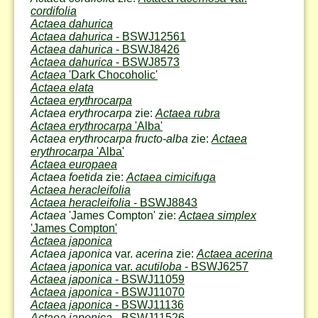
cordifolia
Actaea dahurica
Actaea dahurica
- BSWJ12561
Actaea dahurica
- BSWJ8426
Actaea dahurica
- BSWJ8573
Actaea
'Dark Chocoholic'
Actaea elata
Actaea erythrocarpa
Actaea erythrocarpa
zie:
Actaea rubra
Actaea erythrocarpa
'Alba'
Actaea erythrocarpa fructo-alba
zie:
Actaea
erythrocarpa
'Alba'
Actaea europaea
Actaea foetida
zie:
Actaea cimicifuga
Actaea heracleifolia
Actaea heracleifolia
- BSWJ8843
Actaea
'James Compton' zie:
Actaea simplex
'James Compton'
Actaea japonica
Actaea japonica
var.
acerina
zie:
Actaea acerina
Actaea japonica
var.
acutiloba
- BSWJ6257
Actaea japonica
- BSWJ11059
Actaea japonica
- BSWJ11070
Actaea japonica
- BSWJ11136
Actaea japonica
- BSWJ11526