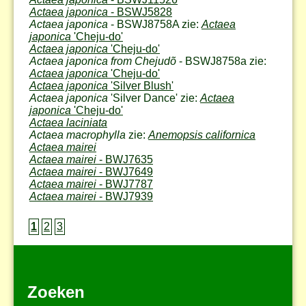
Actaea japonica
- BSWJ5828
Actaea japonica
- BSWJ8758A zie:
Actaea
japonica
'Cheju-do'
Actaea japonica
'Cheju-do'
Actaea japonica from Chejudõ
- BSWJ8758a zie:
Actaea japonica
'Cheju-do'
Actaea japonica
'Silver Blush'
Actaea japonica
'Silver Dance' zie:
Actaea
japonica
'Cheju-do'
Actaea laciniata
Actaea macrophylla
zie:
Anemopsis californica
Actaea mairei
Actaea mairei
- BWJ7635
Actaea mairei
- BWJ7649
Actaea mairei
- BWJ7787
Actaea mairei
- BWJ7939
1
2
3
Zoeken