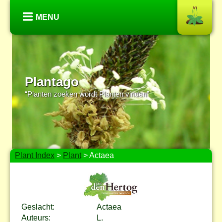
MENU
Plantago
“Planten zoeken wordt Planten vinden”
Plant Index
>
Plant
> Actaea
Geslacht:
Actaea
Auteurs:
L.