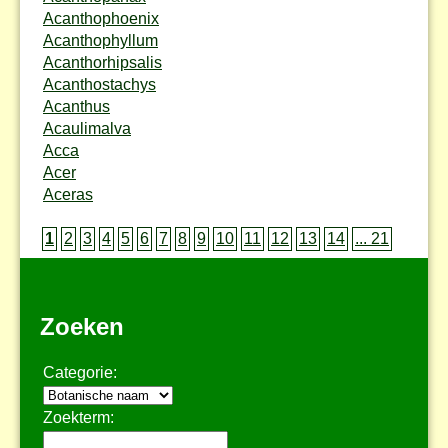
Acanthophoenix
Acanthophyllum
Acanthorhipsalis
Acanthostachys
Acanthus
Acaulimalva
Acca
Acer
Aceras
1
2
3
4
5
6
7
8
9
10
11
12
13
14
... 21
Zoeken
Categorie:
Zoekterm: