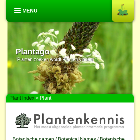
MENU
Plantago
“Planten zoeken wordt Planten vinden”
Plant Index
> Plant
Botanische namen / Botanical Names / Botanische