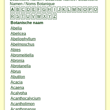
Namen / Noms Botanique
A
B
C
D
E
F
G
H
I
J
K
L
M
N
O
P
Q
R
S
T
U
V
W
X
Y
Z
Botanische naam
Abelia
Abelicea
Abeliophyllum
Abelmoschus
Abies
Abromeitiella
Abronia
Abrotanella
Abrus
Abutilon
Acacia
Acaena
Acalypha
Acanthocalycium
Acantholimon
Acanthopanax