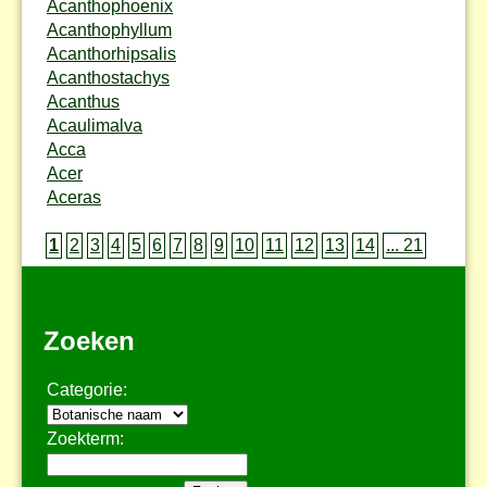
Acanthophoenix
Acanthophyllum
Acanthorhipsalis
Acanthostachys
Acanthus
Acaulimalva
Acca
Acer
Aceras
1
2
3
4
5
6
7
8
9
10
11
12
13
14
... 21
Zoeken
Categorie:
Zoekterm: