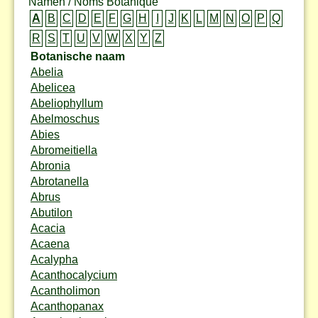
Namen / Noms Botanique
A
B
C
D
E
F
G
H
I
J
K
L
M
N
O
P
Q
R
S
T
U
V
W
X
Y
Z
Botanische naam
Abelia
Abelicea
Abeliophyllum
Abelmoschus
Abies
Abromeitiella
Abronia
Abrotanella
Abrus
Abutilon
Acacia
Acaena
Acalypha
Acanthocalycium
Acantholimon
Acanthopanax