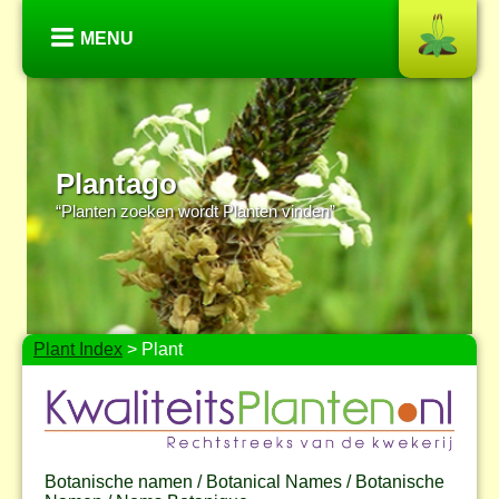
MENU
Plantago
“Planten zoeken wordt Planten vinden”
Plant Index
> Plant
Botanische namen / Botanical Names / Botanische