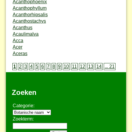
Acanthophoenix
Acanthophyllum
Acanthorhipsalis
Acanthostachys
Acanthus
Acaulimalva
Acca
Acer
Aceras
1
2
3
4
5
6
7
8
9
10
11
12
13
14
... 21
Zoeken
Categorie:
Zoekterm: