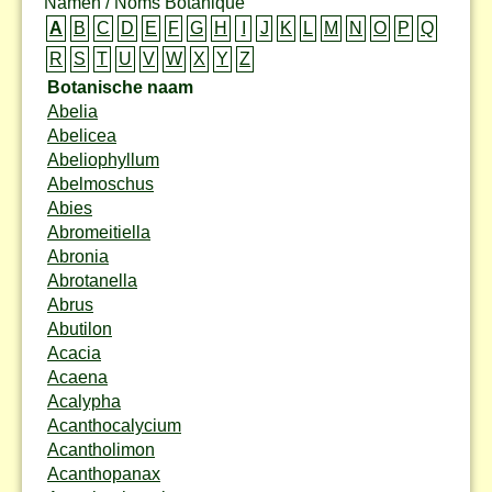
Namen / Noms Botanique
A
B
C
D
E
F
G
H
I
J
K
L
M
N
O
P
Q
R
S
T
U
V
W
X
Y
Z
Botanische naam
Abelia
Abelicea
Abeliophyllum
Abelmoschus
Abies
Abromeitiella
Abronia
Abrotanella
Abrus
Abutilon
Acacia
Acaena
Acalypha
Acanthocalycium
Acantholimon
Acanthopanax