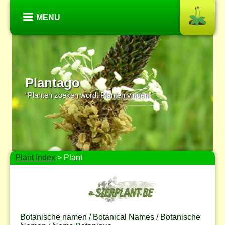
MENU
Plantago
“Planten zoeken wordt Planten vinden”
Plant Index
> Plant
Botanische namen / Botanical Names / Botanische