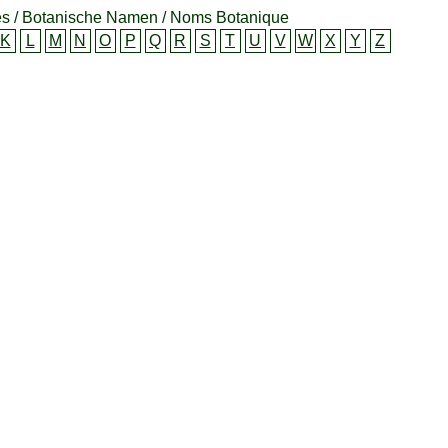
s / Botanische Namen / Noms Botanique
K
L
M
N
O
P
Q
R
S
T
U
V
W
X
Y
Z