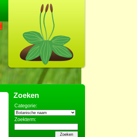
Zoeken
Categorie:
Zoekterm: