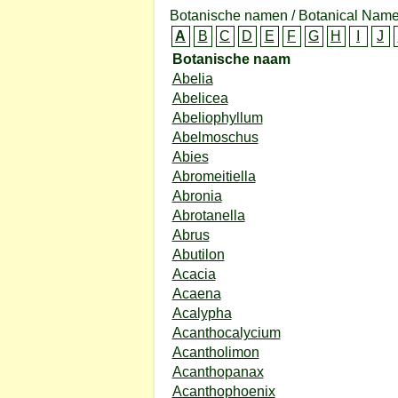
Botanische namen / Botanical Name
A
B
C
D
E
F
G
H
I
J
Botanische naam
Abelia
Abelicea
Abeliophyllum
Abelmoschus
Abies
Abromeitiella
Abronia
Abrotanella
Abrus
Abutilon
Acacia
Acaena
Acalypha
Acanthocalycium
Acantholimon
Acanthopanax
Acanthophoenix