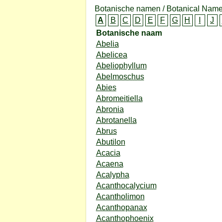
Botanische namen / Botanical Name
A
B
C
D
E
F
G
H
I
J
Botanische naam
Abelia
Abelicea
Abeliophyllum
Abelmoschus
Abies
Abromeitiella
Abronia
Abrotanella
Abrus
Abutilon
Acacia
Acaena
Acalypha
Acanthocalycium
Acantholimon
Acanthopanax
Acanthophoenix