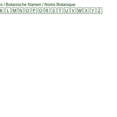
s / Botanische Namen / Noms Botanique
K
L
M
N
O
P
Q
R
S
T
U
V
W
X
Y
Z