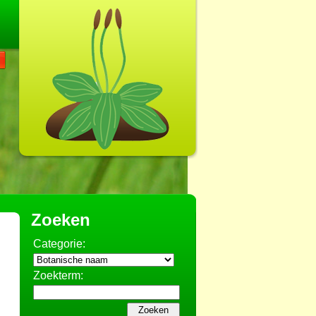
Zoeken
Categorie:
Zoekterm: