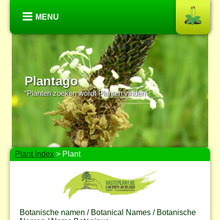
MENU
Plantago
“Planten zoeken wordt Planten vinden”
Plant Index
> Plant
Botanische namen / Botanical Names / Botanische