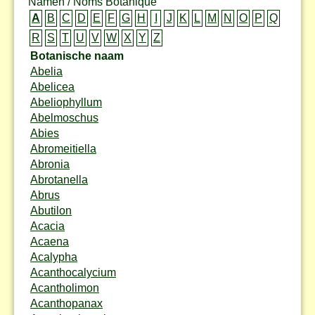
Namen / Noms Botanique
A
B
C
D
E
F
G
H
I
J
K
L
M
N
O
P
Q
R
S
T
U
V
W
X
Y
Z
Botanische naam
Abelia
Abelicea
Abeliophyllum
Abelmoschus
Abies
Abromeitiella
Abronia
Abrotanella
Abrus
Abutilon
Acacia
Acaena
Acalypha
Acanthocalycium
Acantholimon
Acanthopanax