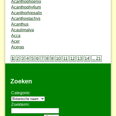
Acanthophoenix
Acanthophyllum
Acanthorhipsalis
Acanthostachys
Acanthus
Acaulimalva
Acca
Acer
Aceras
1
2
3
4
5
6
7
8
9
10
11
12
13
14
... 21
Zoeken
Categorie:
Zoekterm: