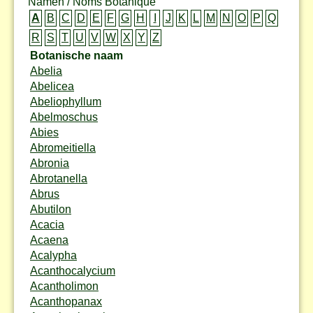
Namen / Noms Botanique
A
B
C
D
E
F
G
H
I
J
K
L
M
N
O
P
Q
R
S
T
U
V
W
X
Y
Z
Botanische naam
Abelia
Abelicea
Abeliophyllum
Abelmoschus
Abies
Abromeitiella
Abronia
Abrotanella
Abrus
Abutilon
Acacia
Acaena
Acalypha
Acanthocalycium
Acantholimon
Acanthopanax