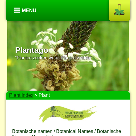
MENU
Plantago
“Planten zoeken wordt Planten vinden”
Plant Index
> Plant
Botanische namen / Botanical Names / Botanische