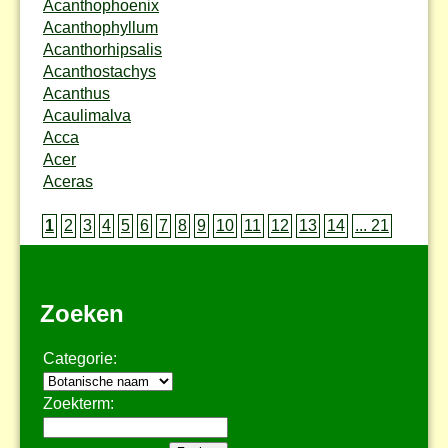
Acanthophoenix
Acanthophyllum
Acanthorhipsalis
Acanthostachys
Acanthus
Acaulimalva
Acca
Acer
Aceras
1
2
3
4
5
6
7
8
9
10
11
12
13
14
... 21
Zoeken
Categorie:
Zoekterm: