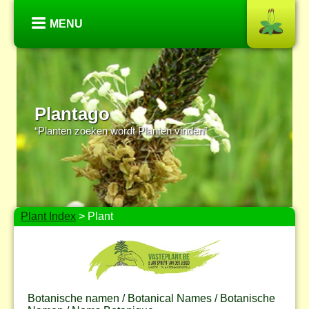
MENU
Plantago
“Planten zoeken wordt Planten vinden”
Plant Index
> Plant
Botanische namen / Botanical Names / Botanische