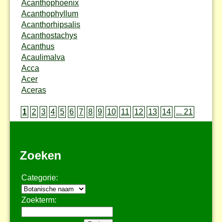
Acanthophoenix
Acanthophyllum
Acanthorhipsalis
Acanthostachys
Acanthus
Acaulimalva
Acca
Acer
Aceras
1
2
3
4
5
6
7
8
9
10
11
12
13
14
... 21
Zoeken
Categorie:
Zoekterm: