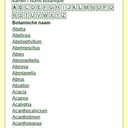
Namen / Noms Botanique
A
B
C
D
E
F
G
H
I
J
K
L
M
N
O
P
Q
R
S
T
U
V
W
X
Y
Z
Botanische naam
Abelia
Abelicea
Abeliophyllum
Abelmoschus
Abies
Abromeitiella
Abronia
Abrotanella
Abrus
Abutilon
Acacia
Acaena
Acalypha
Acanthocalycium
Acantholimon
Acanthopanax