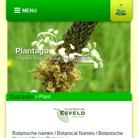
MENU
Plantago
“Planten zoeken wordt Planten vinden”
Plant Index
> Plant
Botanische namen / Botanical Names / Botanische