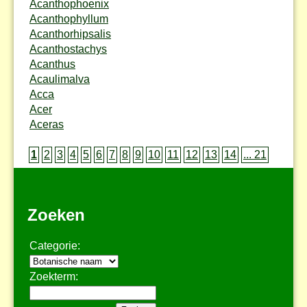
Acanthophoenix
Acanthophyllum
Acanthorhipsalis
Acanthostachys
Acanthus
Acaulimalva
Acca
Acer
Aceras
1
2
3
4
5
6
7
8
9
10
11
12
13
14
... 21
Zoeken
Categorie:
Zoekterm: