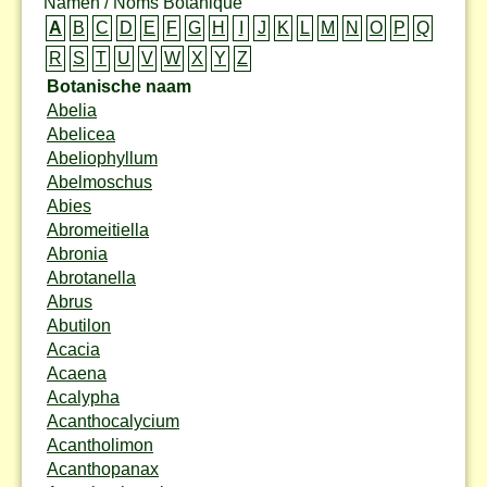
Namen / Noms Botanique
A
B
C
D
E
F
G
H
I
J
K
L
M
N
O
P
Q
R
S
T
U
V
W
X
Y
Z
Botanische naam
Abelia
Abelicea
Abeliophyllum
Abelmoschus
Abies
Abromeitiella
Abronia
Abrotanella
Abrus
Abutilon
Acacia
Acaena
Acalypha
Acanthocalycium
Acantholimon
Acanthopanax