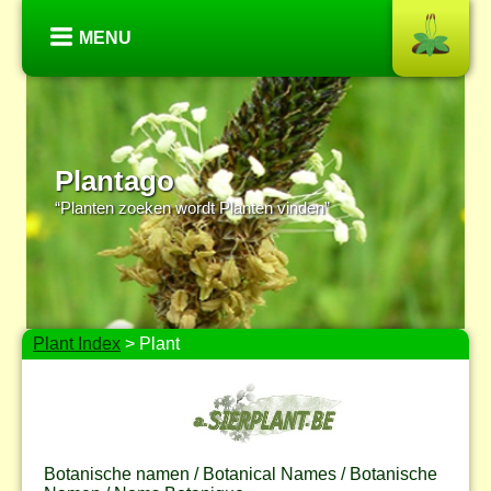
MENU
Plantago
“Planten zoeken wordt Planten vinden”
Plant Index
> Plant
Botanische namen / Botanical Names / Botanische