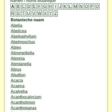
Namen / Noms Botanique
A
B
C
D
E
F
G
H
I
J
K
L
M
N
O
P
Q
R
S
T
U
V
W
X
Y
Z
Botanische naam
Abelia
Abelicea
Abeliophyllum
Abelmoschus
Abies
Abromeitiella
Abronia
Abrotanella
Abrus
Abutilon
Acacia
Acaena
Acalypha
Acanthocalycium
Acantholimon
Acanthopanax