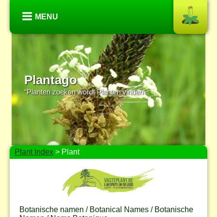
MENU
Plantago
“Planten zoeken wordt Planten vinden”
Plant Index
> Plant
Botanische namen / Botanical Names / Botanische