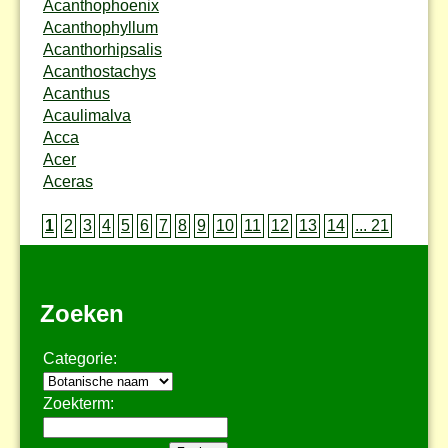
Acanthophoenix
Acanthophyllum
Acanthorhipsalis
Acanthostachys
Acanthus
Acaulimalva
Acca
Acer
Aceras
1
2
3
4
5
6
7
8
9
10
11
12
13
14
... 21
Zoeken
Categorie:
Zoekterm: