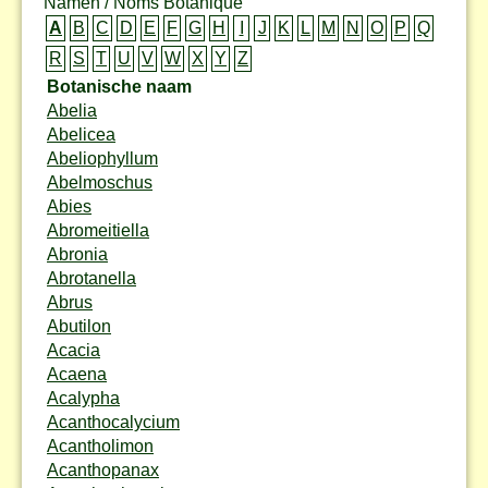
Namen / Noms Botanique
A
B
C
D
E
F
G
H
I
J
K
L
M
N
O
P
Q
R
S
T
U
V
W
X
Y
Z
Botanische naam
Abelia
Abelicea
Abeliophyllum
Abelmoschus
Abies
Abromeitiella
Abronia
Abrotanella
Abrus
Abutilon
Acacia
Acaena
Acalypha
Acanthocalycium
Acantholimon
Acanthopanax