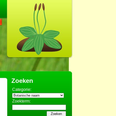
Zoeken
Categorie:
Zoekterm: