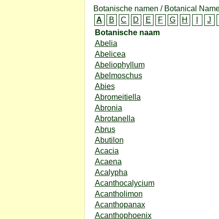
Botanische namen / Botanical Name
A
B
C
D
E
F
G
H
I
J
Botanische naam
Abelia
Abelicea
Abeliophyllum
Abelmoschus
Abies
Abromeitiella
Abronia
Abrotanella
Abrus
Abutilon
Acacia
Acaena
Acalypha
Acanthocalycium
Acantholimon
Acanthopanax
Acanthophoenix