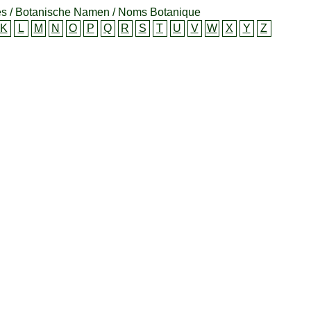
s / Botanische Namen / Noms Botanique
K
L
M
N
O
P
Q
R
S
T
U
V
W
X
Y
Z