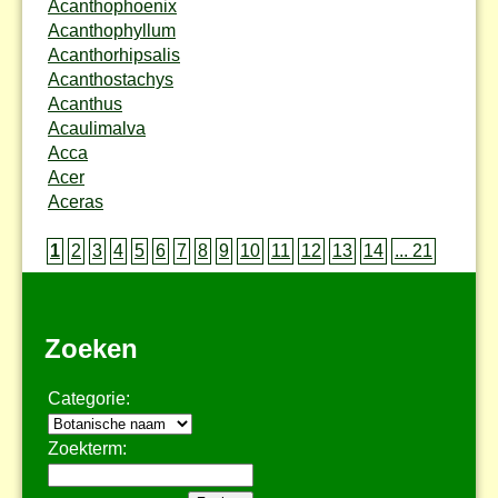
Acanthophoenix
Acanthophyllum
Acanthorhipsalis
Acanthostachys
Acanthus
Acaulimalva
Acca
Acer
Aceras
1
2
3
4
5
6
7
8
9
10
11
12
13
14
... 21
Zoeken
Categorie:
Zoekterm: