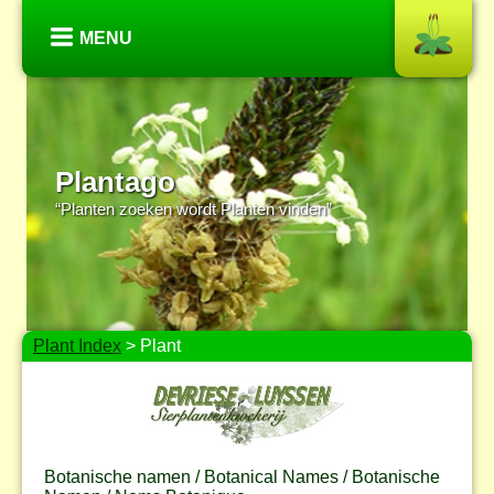
MENU
Plantago
“Planten zoeken wordt Planten vinden”
Plant Index
> Plant
Botanische namen / Botanical Names / Botanische