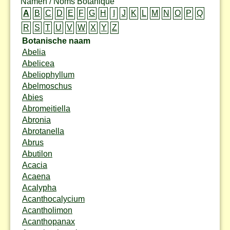
Namen / Noms Botanique
A
B
C
D
E
F
G
H
I
J
K
L
M
N
O
P
Q
R
S
T
U
V
W
X
Y
Z
Botanische naam
Abelia
Abelicea
Abeliophyllum
Abelmoschus
Abies
Abromeitiella
Abronia
Abrotanella
Abrus
Abutilon
Acacia
Acaena
Acalypha
Acanthocalycium
Acantholimon
Acanthopanax