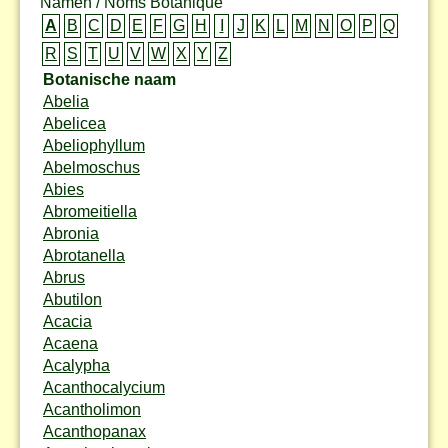
Namen / Noms Botanique
A
B
C
D
E
F
G
H
I
J
K
L
M
N
O
P
Q
R
S
T
U
V
W
X
Y
Z
Botanische naam
Abelia
Abelicea
Abeliophyllum
Abelmoschus
Abies
Abromeitiella
Abronia
Abrotanella
Abrus
Abutilon
Acacia
Acaena
Acalypha
Acanthocalycium
Acantholimon
Acanthopanax