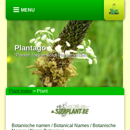
MENU
Plantago
“Planten zoeken wordt Planten vinden”
Plant Index
> Plant
Botanische namen / Botanical Names / Botanische