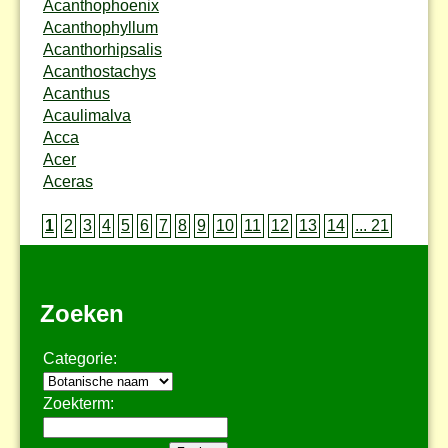
Acanthophoenix
Acanthophyllum
Acanthorhipsalis
Acanthostachys
Acanthus
Acaulimalva
Acca
Acer
Aceras
1
2
3
4
5
6
7
8
9
10
11
12
13
14
... 21
Zoeken
Categorie:
Zoekterm: