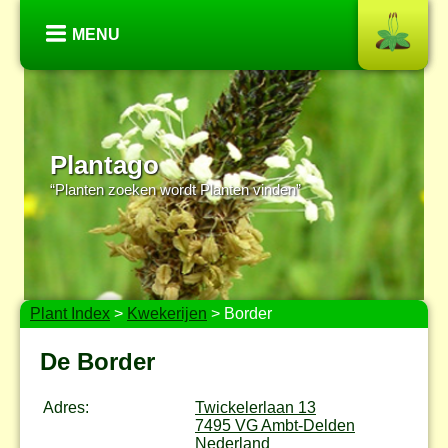
MENU
Plantago
“Planten zoeken wordt Planten vinden”
Plant Index
>
Kwekerijen
> Border
De Border
Adres:
Twickelerlaan 13
7495 VG Ambt-Delden
Nederland