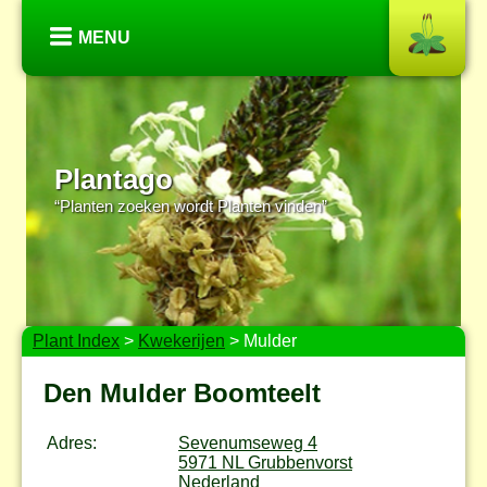
MENU
Plantago
“Planten zoeken wordt Planten vinden”
Plant Index
>
Kwekerijen
> Mulder
Den Mulder Boomteelt
Adres:
Sevenumseweg 4
5971 NL Grubbenvorst
Nederland