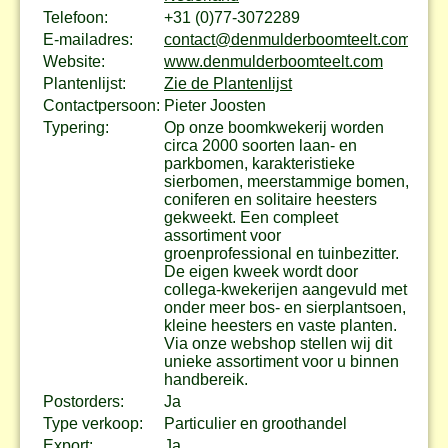
Telefoon:
+31 (0)77-3072289
E-mailadres:
contact@denmulderboomteelt.com
Website:
www.denmulderboomteelt.com
Plantenlijst:
Zie de Plantenlijst
Contactpersoon:
Pieter Joosten
Typering:
Op onze boomkwekerij worden
circa 2000 soorten laan- en
parkbomen, karakteristieke
sierbomen, meerstammige bomen,
coniferen en solitaire heesters
gekweekt. Een compleet
assortiment voor
groenprofessional en tuinbezitter.
De eigen kweek wordt door
collega-kwekerijen aangevuld met
onder meer bos- en sierplantsoen,
kleine heesters en vaste planten.
Via onze webshop stellen wij dit
unieke assortiment voor u binnen
handbereik.
Postorders:
Ja
Type verkoop:
Particulier en groothandel
Export:
Ja