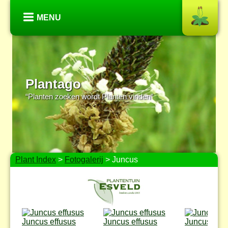
MENU
Plantago
“Planten zoeken wordt Planten vinden”
Plant Index
>
Fotogalerij
> Juncus
Juncus effusus
Juncus effusus
Juncus effu