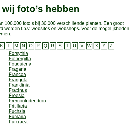
wij foto’s hebben
 100.000 foto’s bij 30.000 verschillende planten. Een groot
erd worden t.b.v. websites en webshops. Voor de mogelijkheden
nemen.
K
L
M
N
O
P
Q
R
S
T
U
V
W
X
Y
Z
Forsythia
Fothergilla
Fouquieria
Fragaria
Francoa
Frangula
Franklinia
Fraxinus
Freesia
Fremontodendron
Fritillaria
Fuchsia
Fumaria
Furcraea