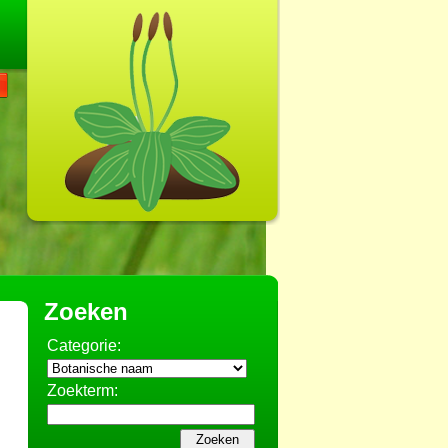
Zoeken
Categorie:
Zoekterm: