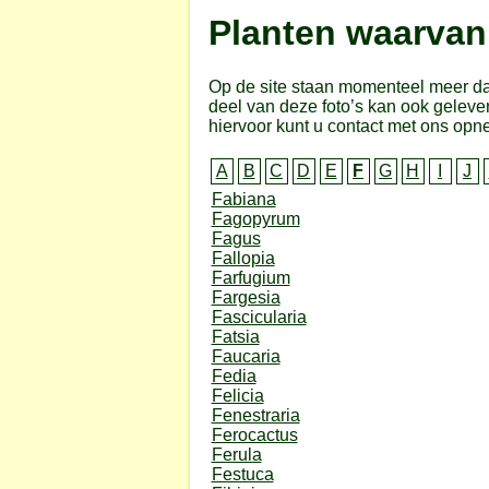
Planten waarvan 
Op de site staan momenteel meer dan
deel van deze foto’s kan ook gelev
hiervoor kunt u contact met ons op
A
B
C
D
E
F
G
H
I
J
Fabiana
Fagopyrum
Fagus
Fallopia
Farfugium
Fargesia
Fascicularia
Fatsia
Faucaria
Fedia
Felicia
Fenestraria
Ferocactus
Ferula
Festuca