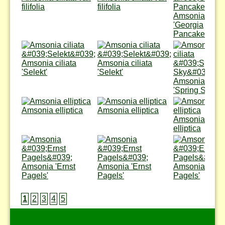
filifolia
filifolia
Amsonia ciliat
'Georgia
Pancake'
Amsonia ciliata
Amsonia ciliata
'Selekt'
'Selekt'
Amsonia ciliat
'Spring Sky'
Amsonia elliptica
Amsonia elliptica
Amsonia
elliptica
Amsonia 'Ernst
Amsonia 'Ernst
Amsonia 'Erns
Pagels'
Pagels'
Pagels'
1
2
3
4
5