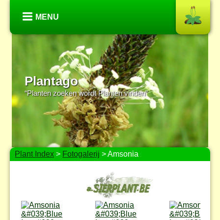
MENU
Plantago
“Planten zoeken wordt Planten vinden”
Plant Index
>
Fotogalerij
> Amsonia