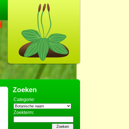
Zoeken
Categorie:
Zoekterm: