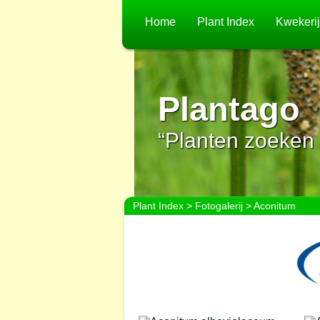
Home
Plant Index
Kwekeri
Plantago
“Planten zoeken 
Plant Index
>
Fotogalerij
> Aconitum