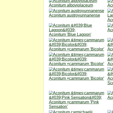
Aconitum alboviolaceum
Ac
Aconitum austroyunnanense
Ac
Ac
Aconitum 'Blue Lagoon'
Aconitum ×cammarum 'Bicolor'
Ac
Aconitum ×cammarum 'Bicolor'
Ac
Aconitum ×cammarum 'Bicolor'
Ac
Sce
Aco
Aconitum ×cammarum 'Pink
Sensation'