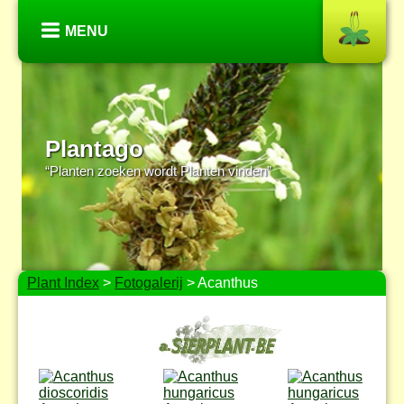
MENU
Plantago
“Planten zoeken wordt Planten vinden”
Plant Index
>
Fotogalerij
> Acanthus