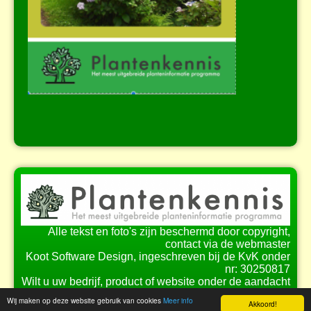
Alle tekst en foto's zijn beschermd door copyright,
contact via de webmaster
Koot Software Design, ingeschreven bij de KvK onder
nr: 30250817
Wilt u uw bedrijf, product of website onder de aandacht
brengen bij onze bezoekers?
Wij maken op deze website gebruik van cookies
Meer info
Akkoord!
Bekijk de
mogelijkheden
voor samenwerking.