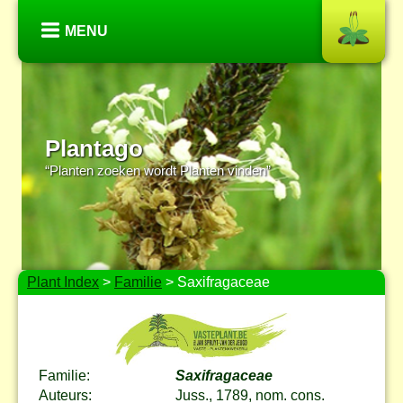
MENU
Plantago
“Planten zoeken wordt Planten vinden”
Plant Index
>
Familie
> Saxifragaceae
Familie:
Saxifragaceae
Auteurs:
Juss., 1789, nom. cons.