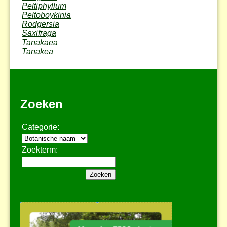
Peltiphyllum
Peltoboykinia
Rodgersia
Saxifraga
Tanakaea
Tanakea
Zoeken
Categorie:
Zoekterm: