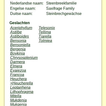
Nederlandse naam:
Steenbreekfamilie
Engelse naam:
Saxifrage Family
Duitse naam:
Steinbrechgewächse
Geslachten
Aceriphyllum
Telesonix
Astilbe
Tellima
Astilboides
Tiarella
Bensonia
Tolmiea
Bensoniella
Bergenia
Boykinia
Chrysosplenium
Darmera
Elmera
Evaiezoa
Francoa
Heuchera
×Heucherella
Leptarrhena
Lithophragma
Mitella
Mukdenia
Mukgenia